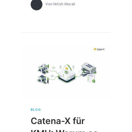
Von
Nitish Murali
BLOG
Catena-X für