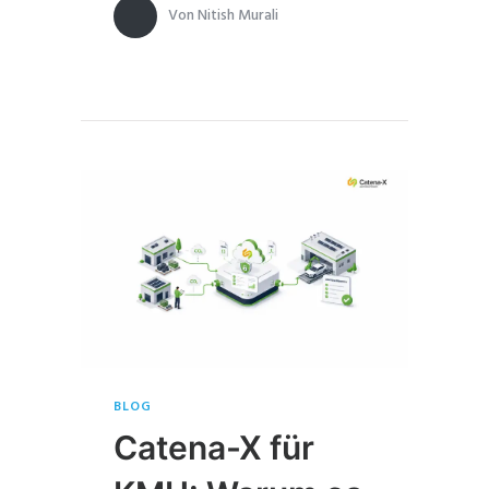
Von
Nitish Murali
BLOG
Catena-X für