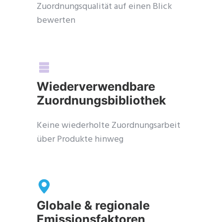
Zuordnungsqualität auf einen Blick
bewerten
Get Catena-X, Cofinity-X & PCF
Wiederverwendbare
Exchange — FREE for up to 3 years
Zuordnungsbibliothek
Plus company certificate management included. Limited funded
spots.
Keine wiederholte Zuordnungsarbeit
über Produkte hinweg
Start free — 15 min
Globale & regionale
Emissionsfaktoren