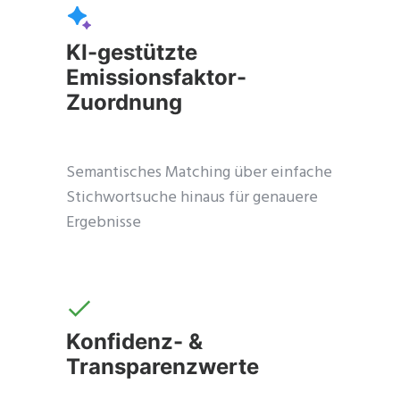
KI-gestützte
Emissionsfaktor-
Zuordnung
Semantisches Matching über einfache
Stichwortsuche hinaus für genauere
Ergebnisse
Schl
dies
Modu
Konfidenz- &
Transparenzwerte