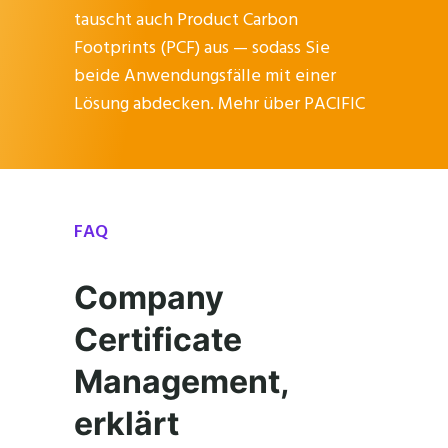
tauscht auch Product Carbon
Footprints (PCF) aus — sodass Sie
beide Anwendungsfälle mit einer
Lösung abdecken.
Mehr über PACIFIC
FAQ
Company
Certificate
Management,
erklärt