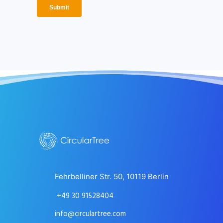
Fehrbelliner Str. 50, 10119 Berlin
+49 30 91528404
info@circulartree.com