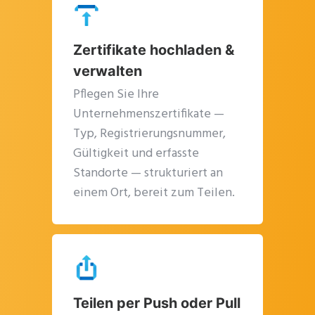
Zertifikate hochladen &
verwalten
Schl
dies
Pflegen Sie Ihre
Modu
Unternehmenszertifikate —
Typ, Registrierungsnummer,
Gültigkeit und erfasste
Standorte — strukturiert an
einem Ort, bereit zum Teilen.
Get Catena-X, Cofinity-X & PCF
Teilen per Push oder Pull
Exchange — FREE for up to 3 years