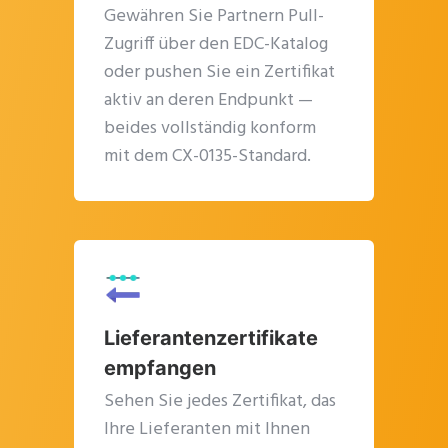
Gewähren Sie Partnern Pull-
Plus company certificate management included. Limited funded
Zugriff über den EDC-Katalog
spots.
oder pushen Sie ein Zertifikat
aktiv an deren Endpunkt —
Start free — 15 min
beides vollständig konform
mit dem CX-0135-Standard.
Lieferantenzertifikate
empfangen
Sehen Sie jedes Zertifikat, das
Ihre Lieferanten mit Ihnen