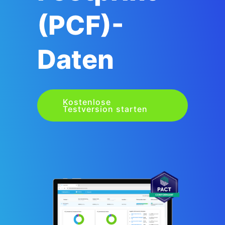
(PCF)-
Daten
Kostenlose
Testversion starten