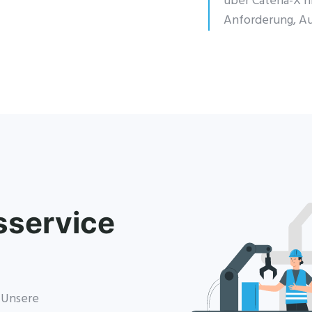
über Catena-X h
Anforderung, Au
service
? Unsere