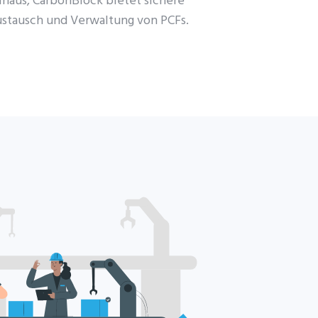
inaus,
CarbonBlock
bietet sichere
stausch und Verwaltung von PCFs.