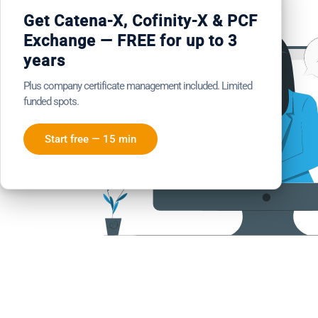
dieses
Get Catena-X, Cofinity-X & PCF
Modul
Exchange — FREE for up to 3
years
Plus company certificate management included. Limited
funded spots.
Start free — 15 min