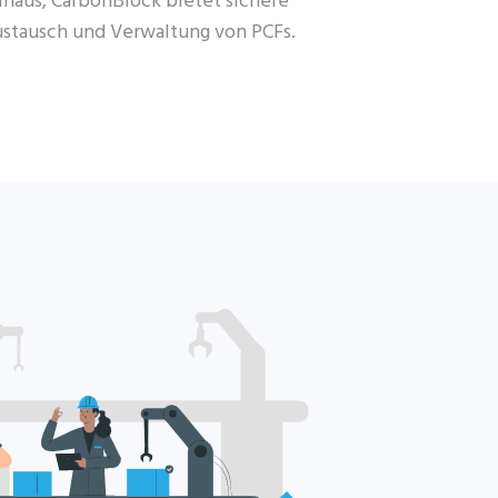
inaus,
CarbonBlock
bietet sichere
stausch und Verwaltung von PCFs.