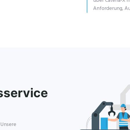
über Catena-X h
Anforderung, Au
service
? Unsere