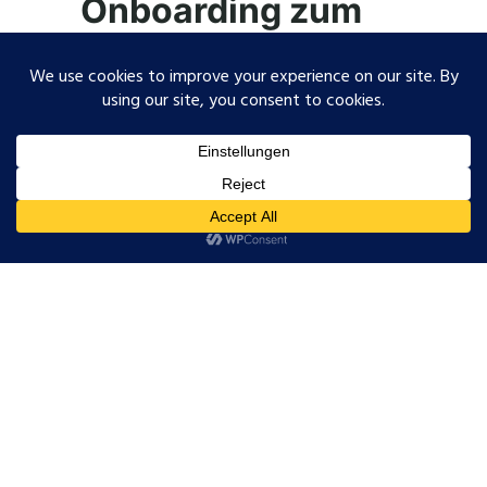
Onboarding zum
ersten Austausch
PACIFIC ist die Plattform zum
Berechnen, Verwalten und Austauschen
von Produkt-Carbon-Footprints und
Unternehmenszertifikaten über Catena-
X. In Partnerschaft mit BASF entwickelt
und Catena-X-zertifiziert, ist PACIFIC
direkt über den Cofinity-X Marketplace
verfügbar. Die Plattform deckt die
beiden Anwendungsfälle ab, die OEMs
zuerst einfordern, und qualifiziert sich für
das öffentliche Förderprogramm.