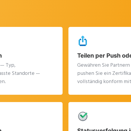
n
Teilen per Push ode
 — Typ,
Gewähren Sie Partnern 
asste Standorte —
pushen Sie ein Zertifik
en.
vollständig konform mi
n
Statusverfolgung i