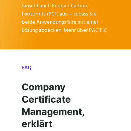
tauscht auch Product Carbon
Footprints (PCF) aus — sodass Sie
beide Anwendungsfälle mit einer
Lösung abdecken.
Mehr über PACIFIC
FAQ
Company
Certificate
Management,
erklärt