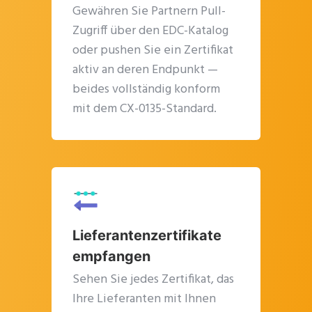
Gewähren Sie Partnern Pull-
Plus company certificate management included. Limited funded
Zugriff über den EDC-Katalog
spots.
oder pushen Sie ein Zertifikat
aktiv an deren Endpunkt —
Start free — 15 min
beides vollständig konform
mit dem CX-0135-Standard.
Lieferantenzertifikate
empfangen
Sehen Sie jedes Zertifikat, das
Ihre Lieferanten mit Ihnen