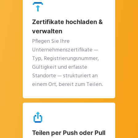
Zertifikate hochladen &
verwalten
Schl
dies
Pflegen Sie Ihre
Modu
Unternehmenszertifikate —
Typ, Registrierungsnummer,
Gültigkeit und erfasste
Standorte — strukturiert an
einem Ort, bereit zum Teilen.
Get Catena-X, Cofinity-X & PCF
Teilen per Push oder Pull
Exchange — FREE for up to 3 years