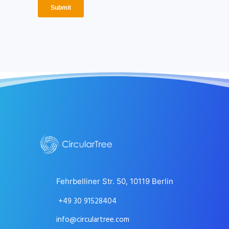
Fehrbelliner Str. 50, 10119 Berlin
+49 30 91528404
info@circulartree.com