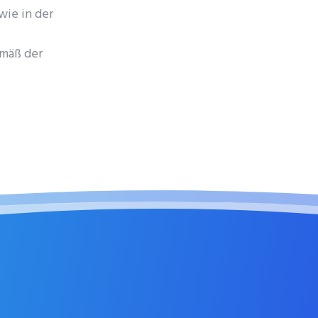
wie in der
emäß der