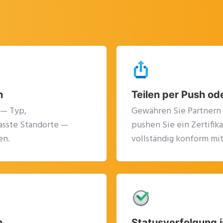
n
Teilen per Push ode
 — Typ,
Gewähren Sie Partnern 
asste Standorte —
pushen Sie ein Zertifik
en.
vollständig konform mi
n
Statusverfolgung i