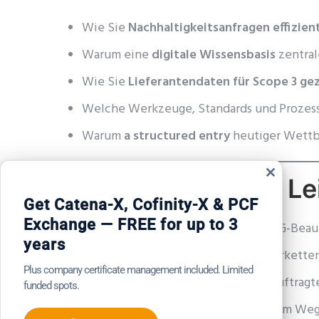
Wie Sie
Nachhaltigkeitsanfragen effizie
Warum eine
digitale Wissensbasis
zentral
Wie Sie
Lieferantendaten für Scope 3 gez
Welche Werkzeuge, Standards und Prozess
Warum
a structured entry
heutiger Wettb
Für wen dieser Le
Schließe
dieses
Get Catena-X, Cofinity-X & PCF
Modul
Exchange — FREE for up to 3
Nachhaltigkeitsmanager:innen & ESG-Beau
years
Teams im Bereich Einkauf und Lieferket
Plus company certificate management included. Limited
Auditor:innen und interne CSR-Beauftragt
funded spots.
KMUs und Großunternehmen auf dem Weg