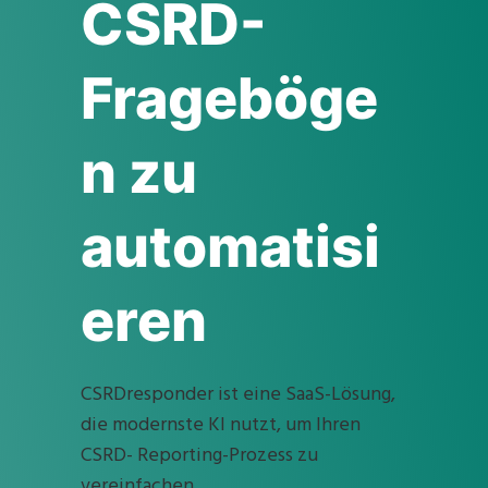
CSRD-
Frageböge
n zu
automatisi
eren
CSRDresponder ist eine SaaS-Lösung,
die modernste KI nutzt, um Ihren
CSRD- Reporting-Prozess zu
vereinfachen.