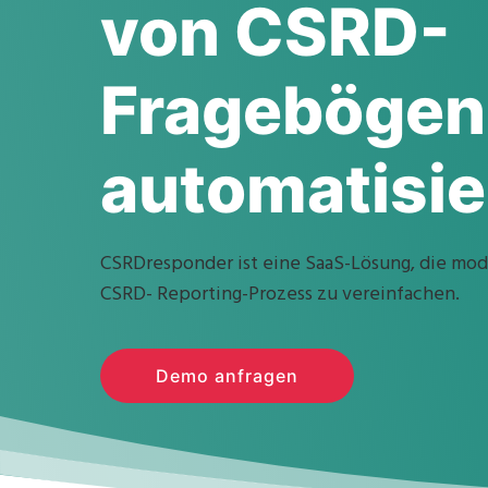
von CSRD-
Fragebögen
automatisie
CSRDresponder ist eine SaaS-Lösung, die mode
CSRD- Reporting-Prozess zu vereinfachen.
Demo anfragen