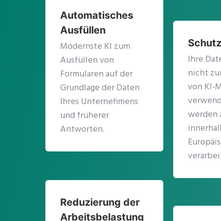
Automatisches
Ausfüllen
Schutz
Modernste KI zum
Ihre Da
Ausfüllen von
nicht zu
Formularen auf der
von KI-
Grundlage der Daten
verwend
Ihres Unternehmens
werden a
und früherer
innerhal
Antworten.
Europäi
verarbei
Reduzierung der
Arbeitsbelastung