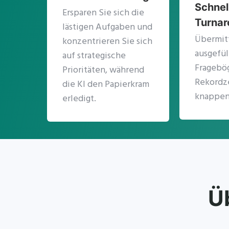
Schnel
Ersparen Sie sich die
Turna
lästigen Aufgaben und
Übermitt
konzentrieren Sie sich
ausgefül
auf strategische
Fragebö
Prioritäten, während
Rekordze
die KI den Papierkram
knappen 
erledigt.
Ü