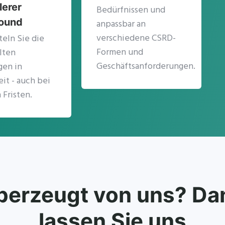
lerer
Bedürfnissen und
round
anpassbar an
verschiedene CSRD-
eln Sie die
Formen und
lten
Geschäftsanforderungen.
gen in
it - auch bei
Fristen.
berzeugt von uns? Da
lassen Sie uns