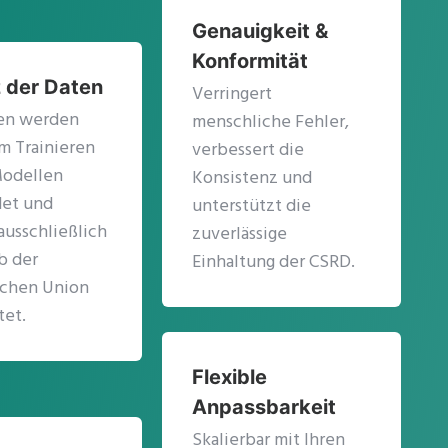
Genauigkeit &
Konformität
 der Daten
Verringert
ten werden
menschliche Fehler,
m Trainieren
verbessert die
Modellen
Konsistenz und
et und
unterstützt die
usschließlich
zuverlässige
b der
Einhaltung der CSRD.
schen Union
tet.
Flexible
Anpassbarkeit
Skalierbar mit Ihren