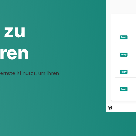
 zu
ren
rnste KI nutzt, um Ihren