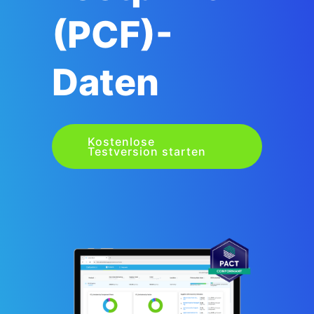
(PCF)-
Daten
Kostenlose
Testversion starten