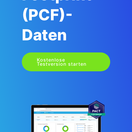
(PCF)-
Daten
Kostenlose
Testversion starten