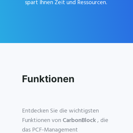
spart Ihnen Zeit und Ressourcen.
Cofinity-X & PCF
E for up to 3 years
Funktionen
e management included. Limited funded
min
Entdecken Sie die wichtigsten
Funktionen von
CarbonBlock
, die
das PCF-Management