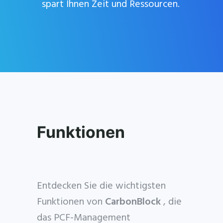
spart Ihnen Zeit und Ressourcen.
Get Catena-X, Cofinity-X & PCF
Exchange — FREE for up to 3 years
Funktionen
Plus company certificate management included. Limited funded
spots.
Start free — 15 min
Entdecken Sie die wichtigsten
Funktionen von
CarbonBlock
, die
das PCF-Management