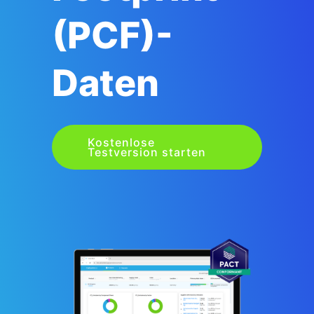
(PCF)-
Daten
Kostenlose
Testversion starten