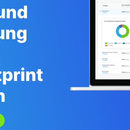
und
ung
t
print
n