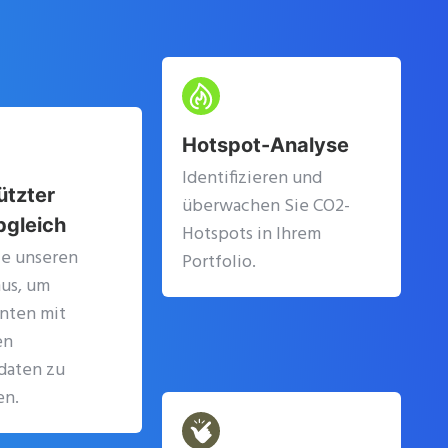
Hotspot-Analyse
Identifizieren und
ützter
überwachen Sie CO2-
gleich
Hotspots in Ihrem
ie unseren
Portfolio.
us, um
ten mit
en
daten zu
en.