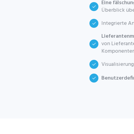
Eine fälschu
Überblick üb
Integrierte A
Lieferanten
von Lieferant
Komponenten
Visualisierun
Benutzerdefi