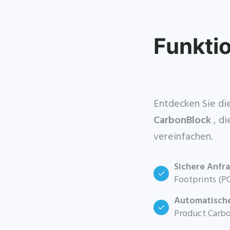
Funkti
Entdecken Sie di
CarbonBlock
, d
vereinfachen.
Sichere Anfr
Footprints (P
Automatisch
Product Carbo