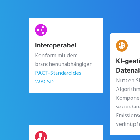
Interoperabel
Konform mit dem
KI-gest
branchenunabhängigen
Datenab
PACT-Standard des
Nutzen S
WBCSD.
.
Algorithm
Komponen
sekundär
Emissions
verknüpf