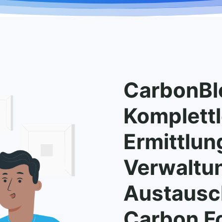
CarbonBlo
Komplett
Ermittlun
Verwaltu
Austausc
Carbon Fo