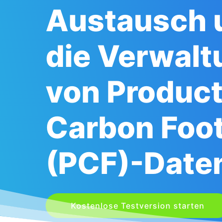
Austausch 
die Verwalt
von Produc
Carbon Foot
(PCF)-Date
Kostenlose Testversion starten