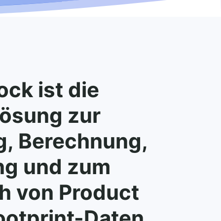
ck ist die
lösung zur
g, Berechnung,
ng und zum
h von Product
otprint-Daten.