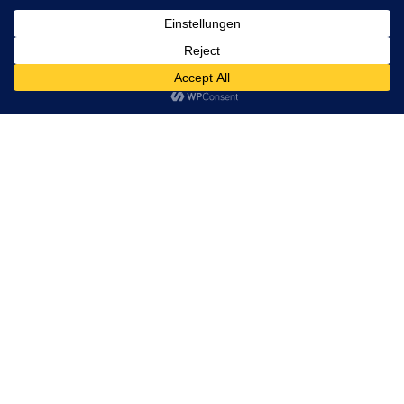
Warum die
PACT-
Standardimplem
entierung für