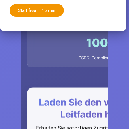
Start free — 15 min
Lieferanten nahtlos verbund
100%
CSRD-Compliance-fähig
Laden Sie den volls
Leitfaden heru
Erhalten Sie sofortigen Zugriff auf u