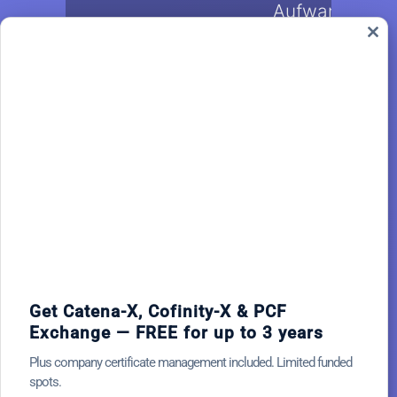
Aufwand.
Schl
dies
Modu
80%
Reduzierte Berichtskosten
6
Monate bis zur vollständigen Um
Get Catena-X, Cofinity-X & PCF
Exchange — FREE for up to 3 years
Plus company certificate management included. Limited funded
500+
spots.