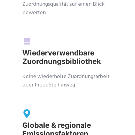
Zuordnungsqualität auf einen Blick
bewerten
et Catena-X, Cofinity-X & PCF
Wiederverwendbare
xchange — FREE for up to 3 years
Zuordnungsbibliothek
lus company certificate management included. Limited funded
ots.
Keine wiederholte Zuordnungsarbeit
über Produkte hinweg
Start free — 15 min
Globale & regionale
Emissionsfaktoren