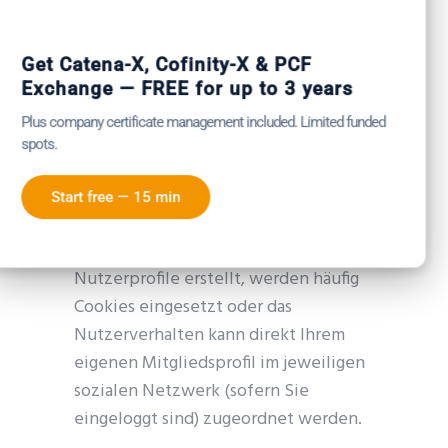
erschwert sein kann, z. B. bei
Informations-, Löschungs- oder
Get Catena-X, Cofinity-X & PCF
Widerspruchsrechten. Die
Exchange — FREE for up to 3 years
Verarbeitung in sozialen Netzwerken
Plus company certificate management included. Limited funded
erfolgt häufig unmittelbar zu
spots.
Werbezwecken oder zur Analyse des
Nutzerverhaltens durch die
Start free — 15 min
Netzwerkanbieter, hierauf haben wir
keinen Einfluss. Wenn der Anbieter
Nutzerprofile erstellt, werden häufig
Cookies eingesetzt oder das
Nutzerverhalten kann direkt Ihrem
eigenen Mitgliedsprofil im jeweiligen
sozialen Netzwerk (sofern Sie
eingeloggt sind) zugeordnet werden.