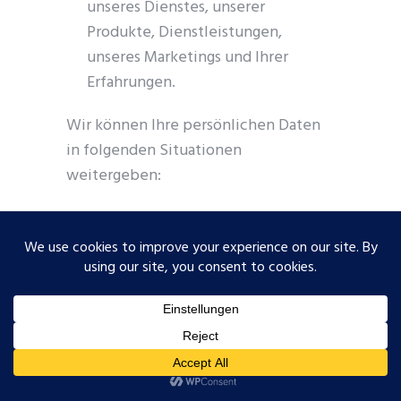
unseres Dienstes, unserer
Produkte, Dienstleistungen,
unseres Marketings und Ihrer
Erfahrungen.
Wir können Ihre persönlichen Daten
in folgenden Situationen
weitergeben:
Mit Serviceanbietern:
Wir können
Ihre persönlichen Daten mit
Dienstleistern teilen, um die
Nutzung unseres Dienstes zu
überwachen und zu analysieren
und um Sie zu kontaktieren.
Für Geschäftsübertragungen:
Wir