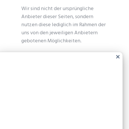
Wir sind nicht der ursprüngliche
Anbieter dieser Seiten, sondern
nutzen diese lediglich im Rahmen der
uns von den jeweiligen Anbietern
gebotenen Möglichkeiten.
Wir möchten Sie daher vorsorglich
Schl
darauf hinweisen, dass Ihre Daten
dies
Modu
möglicherweise auch außerhalb der
Europäischen Union oder des
Europäischen Wirtschaftsraums
verarbeitet werden können. Die
Nutzung dieser Netzwerke kann für
Sie daher mit datenschutzrechtlichen
Risiken verbunden sein, da die
Geltendmachung Ihrer Rechte