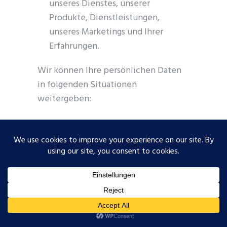
unseres Dienstes, unserer
Produkte, Dienstleistungen,
unseres Marketings und Ihrer
Erfahrungen.
Wir können Ihre persönlichen Daten
in folgenden Situationen
weitergeben:
Mit Serviceanbietern:
Wir können
Ihre persönlichen Daten mit
Dienstleistern teilen, um die
Nutzung unseres Dienstes zu
überwachen und zu analysieren
und um Sie zu kontaktieren.
Für Geschäftsübertragungen:
Wir