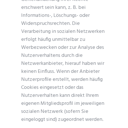
erschwert sein kann, z. B. bei
Informations-, Löschungs- oder
Get Catena-X, Cofinity-X & PCF
Widerspruchsrechten. Die
Exchange — FREE for up to 3 years
Verarbeitung in sozialen Netzwerken
Plus company certificate management included. Limited funded
erfolgt häufig unmittelbar zu
spots.
Werbezwecken oder zur Analyse des
Nutzerverhaltens durch die
Start free — 15 min
Netzwerkanbieter, hierauf haben wir
keinen Einfluss. Wenn der Anbieter
Nutzerprofile erstellt, werden häufig
Cookies eingesetzt oder das
Nutzerverhalten kann direkt Ihrem
eigenen Mitgliedsprofil im jeweiligen
sozialen Netzwerk (sofern Sie
eingeloggt sind) zugeordnet werden.