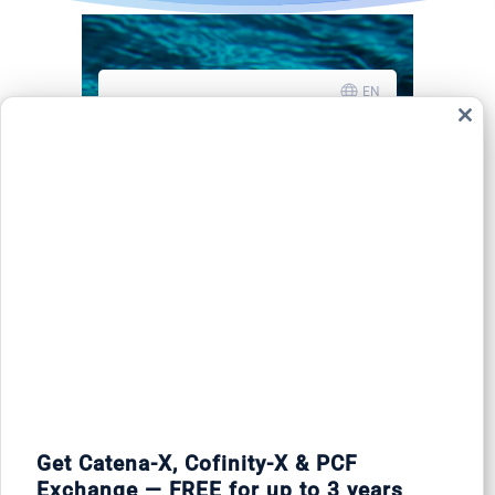
Schl
dies
Modu
Get Catena-X, Cofinity-X & PCF
Exchange — FREE for up to 3 years