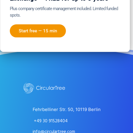
Plus company certificate management included. Limited funded
spots.
Start free — 15 min
Fehrbelliner Str. 50, 10119 Berlin
+49 30 91528404
info@circulartree.com