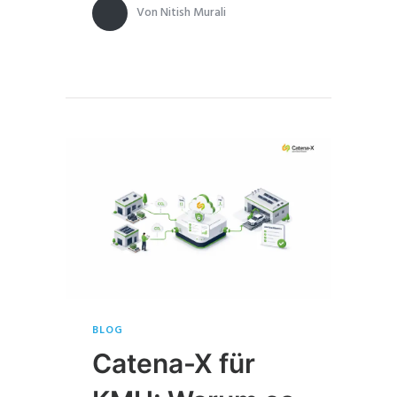
Von
Nitish Murali
BLOG
Catena-X für