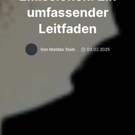
umfassender
Leitfaden
Von
Matilda Stein
03.02.2025