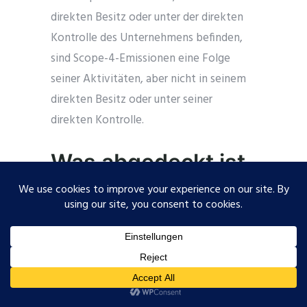
direkten Besitz oder unter der direkten
Kontrolle des Unternehmens befinden,
sind Scope-4-Emissionen eine Folge
seiner Aktivitäten, aber nicht in seinem
direkten Besitz oder unter seiner
direkten Kontrolle.
Was abgedeckt ist
Scope 4 Emissionen können erheblich zur
gesamten CO2-Bilanz eines
Unternehmens beitragen. Die
Vernachlässigung dieser Emissionen kann
zu einem unvollständigen Verständnis der
Umweltauswirkungen eines