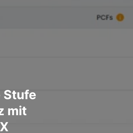
 Stufe
z mit
-X