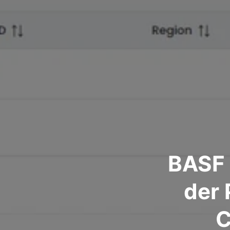
BASF 
der 
C