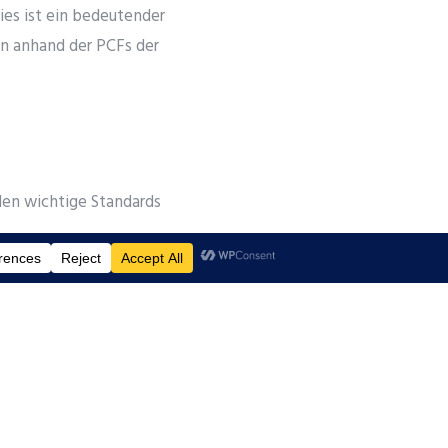
es ist ein bedeutender
en anhand der PCFs der
den wichtige Standards
tattung und den
g von PCF-Standards
 PCF-Daten, das