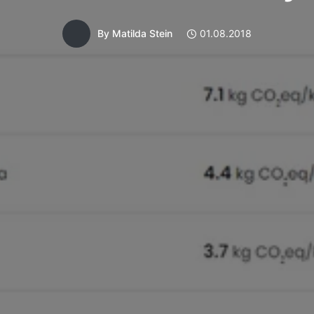
By
Matilda Stein
01.08.2018