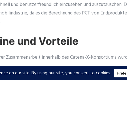
nell und benutzerfreundlich einzusehen und auszutauschen. Di
omobilindustrie, da es die Berechnung des PCF von Endprodukt
.
ine und Vorteile
iver Zusammenarbeit innerhalb des Catena-X-Konsortiums wur
linien und bewährte Methoden für die Berechnung, Berichters
aten.
, das praktische Tools und Ressourcen für die Implementierun
e standardisierte Struktur und Format für die Darstellung von