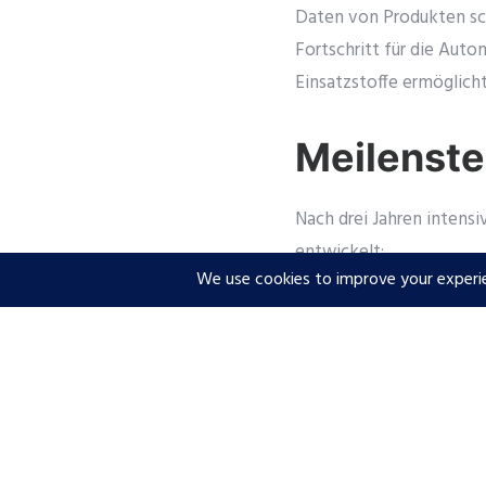
Daten von Produkten sch
Fortschritt für die Aut
Einsatzstoffe ermöglicht
Meilenste
Nach drei Jahren intens
entwickelt:
PCF-Regelbuch: Richt
Austausch von PCF-D
PCF-Kit: Ein Toolkit
bietet.
PCF-Datenmodell: Ein